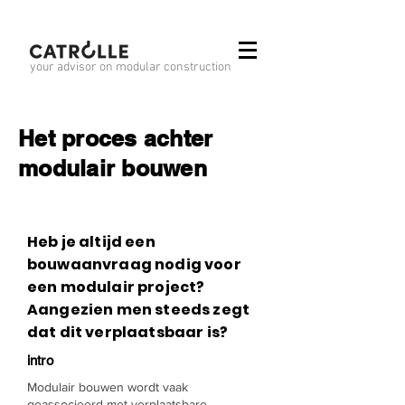
your advisor on modular construction
Het proces achter
modulair bouwen
Heb je altijd een
bouwaanvraag nodig voor
een modulair project?
Aangezien men steeds zegt
dat dit verplaatsbaar is?
intro
Modulair bouwen wordt vaak
geassocieerd met verplaatsbare