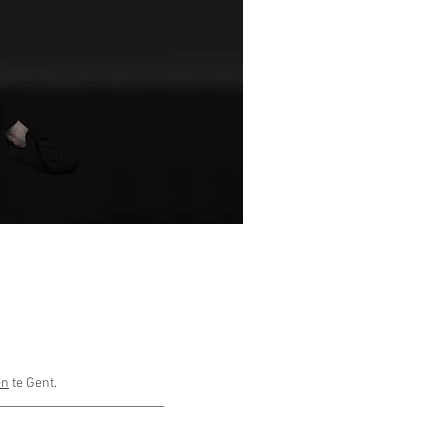
en
te Gent.