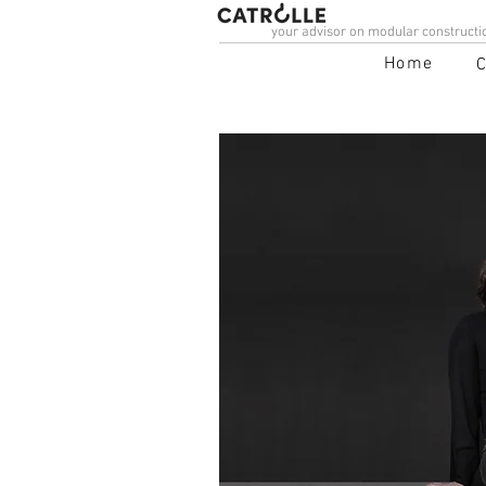
your advisor on modular constructi
Home