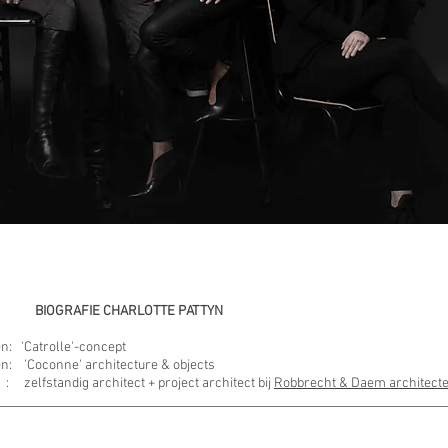
FIE CHARLOTTE PATTYN
n: 'Catrolle'-concept
n: 'Coconne' architecture & objects
: zelfstandig architect + project architect bij
Robbrecht & Daem architect