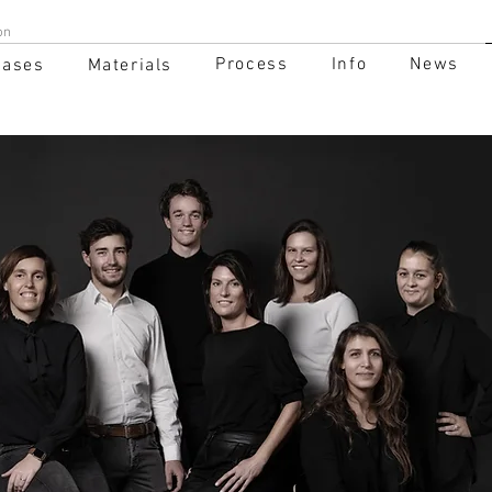
on
Process
Info
News
Cases
Materials