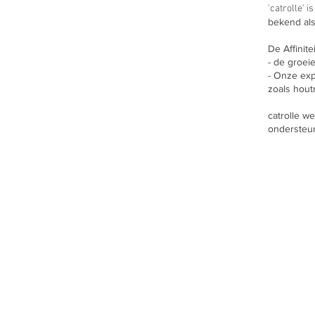
'catrolle' 
bekend als
De Affinit
- de groei
- Onze exp
zoals hout
catrolle w
ondersteu