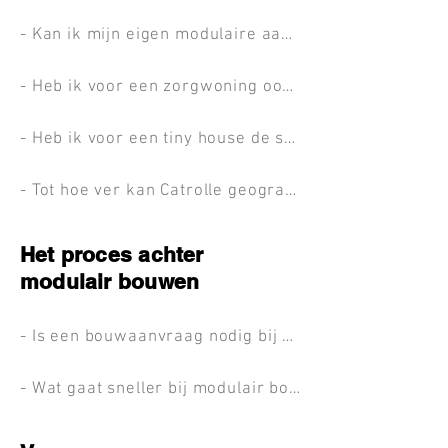
- Kan ik mijn eigen modulaire aannemer kiezen wanneer ik met Catrolle wil samen werken?
- Heb ik voor een zorgwoning ook een architect nodig?
- Heb ik voor een tiny house de samenwerking met een architect nodig?
- Tot hoe ver kan Catrolle geografisch werken als architect?
Het proces achter
modulair bouwen
- Is een bouwaanvraag nodig bij modulair bouwen?
- Wat gaat sneller bij modulair bouwen?