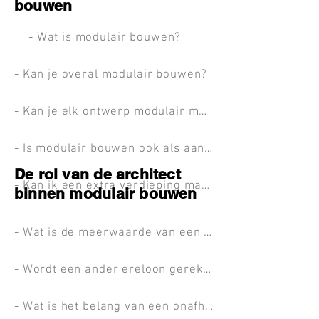
bouwen
- Wat is modulair bouwen?
- Kan je overal modulair bouwen?
- Kan je elk ontwerp modulair maken?
- Is modulair bouwen ook als aanbouw mogelijk?
De rol van de architect
- Kan ik een extra verdieping maken door middel van een modulair gebouw?
binnen modulair bouwen
- Wat is de meerwaarde van een architect met kennis én ervaring in het modulaire bouwen?
- Wordt een ander ereloon gerekend bij modulair bouwen?
- Wat is het belang van een onafhankelijk architect?