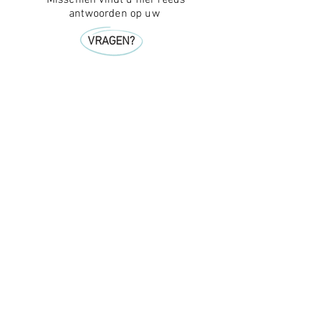
Misschien vindt u hier reeds
antwoorden op uw
VRAGEN?
Benieuwd naar nog andere
creatieve 'catrolle' projecten? Klik
even door naar
CASES
Created by Coconne architecture & objects
051/50.51.00
info@catrolle.be