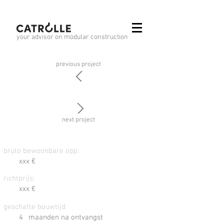
your advisor on modular construction
previous project
previous project
next project
next project
bruto bewoonbare opp:
xxx €
richtprijs:
xxx €
geschatte bouwtijd
4
maanden na ontvangst