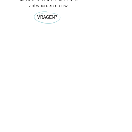
Misschien vindt u hier reeds
antwoorden op uw
VRAGEN?
Benieuwd naar nog andere
creatieve 'catrolle' projecten? Klik
even door naar
CASES
Created by Coconne architecture & objects
051/50.51.00
info@catrolle.be