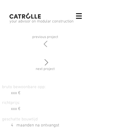
your advisor on modular construction
previous project
previous project
next project
next project
bruto bewoonbare opp:
xxx €
richtprijs:
xxx €
geschatte bouwtijd
4
maanden na ontvangst