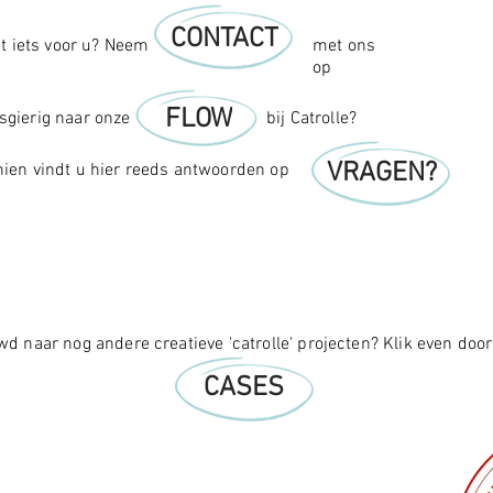
CONTACT
dit iets voor u? Neem
met ons
op
FLOW
gierig naar onze
bij Catrolle?
VRAGEN?
ien vindt u hier reeds antwoorden op
d naar nog andere creatieve 'catrolle' projecten? Klik even doo
CASES