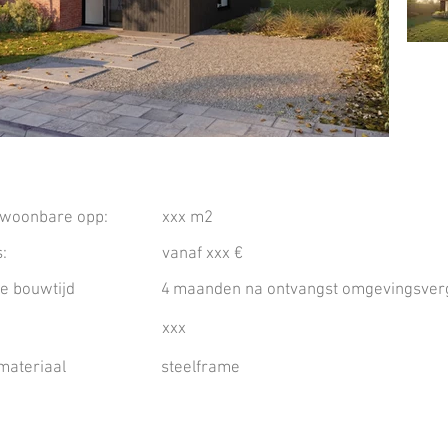
ewoonbare opp:
xxx m2
s:
vanaf xxx €
e bouwtijd
4
maanden na ontvangst omgevingsve
xxx
materiaal
steelframe