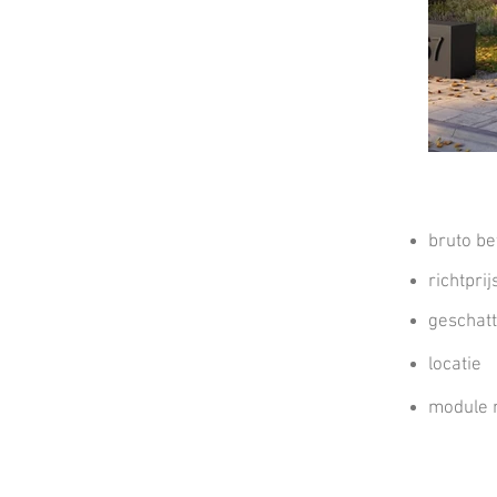
bruto b
richtprij
geschatt
locatie
module 