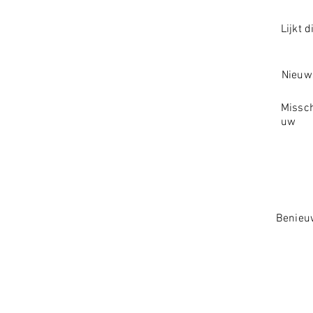
Lijkt 
Nieuws
Missch
uw
Benieuw